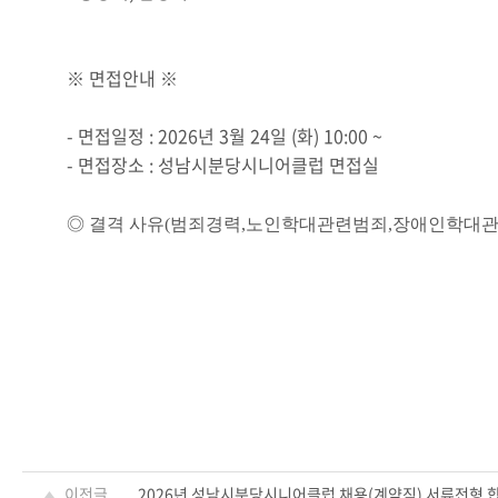
※ 면접안내 ※
- 면접일정 : 2026년 3월 24일 (화) 10:00 ~
- 면접장소 : 성남시분당시니어클럽 면접실
◎
결격 사유
(
범죄경력
,
노인학대관련범죄
,
장애인학대
이전글
2026년 성남시분당시니어클럽 채용(계약직) 서류전형 