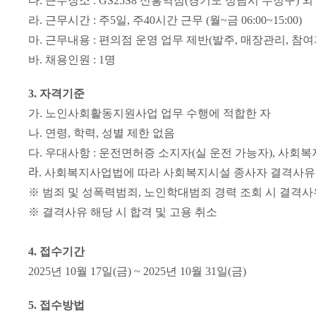
다
.
근무장소
: GS25S8
신흥역점
(
경기도 성남시 수정구
)
외
라
.
근무시간
:
주
5
일
,
주
40
시간 근무
(
월
~
금
06:00~15:00)
마
.
근무내용
:
편의점 운영 업무 제반
(
발주
,
매장관리
,
참여
바
.
채용인원
: 1
명
3.
자격기준
가
.
노인사회활동지원사업 업무 수행에 적합한 자
나
.
연령
,
학력
,
성별 제한 없음
다
.
우대사항
:
운전면허증 소지자
(
실 운전 가능자
),
사회복
라
.
사회복지사업법에 따라 사회복지시설 종사자 결격사유
※
범죄 및 성폭력범죄
,
노인학대범죄 경력 조회 시 결격사
※
결격사유 해당 시 합격 및 고용 취소
4.
접수기간
2025
년
10
월
17
일
(
금
) ~ 2025
년
10
월
31
일
(
금
)
5.
접수방법