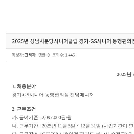
2025년 성남시분당시니어클럽 경기-GS시니어 동행편의
작성자:
관리자
댓글:
0
조회수:
1,446
2025
년
1. 채용분야
경기
-GS
시니어 동행편의점 전담매니저
2.
근무조건
가
.
급여기준
: 2,097,000
원
/
월
나
.
근무기간
: 2025
년
11
월
5
일
~ 12
월
31
일
(
사업기간이 연