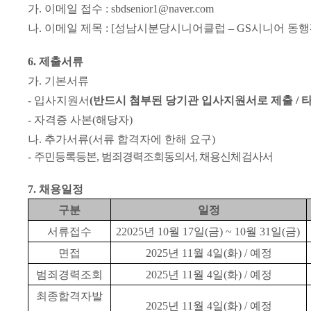
가
.
이메일 접수
: sbdsenior1@naver.com
나
.
이메일 제목
: [
성남시분당시니어클럽
–
GS
시니어 동
6.
제출서류
가
.
기본서류
-
입사지원서
(
반드시 첨부된 당기관 입사지원서로 제출
/
타
-
자격증 사본
(
해당자
)
나
.
추가서류
(
서류 합격자에 한해 요구
)
-
주민등록등본
,
범죄경력조회동의서
,
채용신체검사서
7.
채용일정
구분
일정
서류접수
22025
년
10
월
17
일
(
금
) ~ 10
월
31
일
(
금
)
면접
2025
년
11
월
4
일
(
화
) /
예정
범죄경력조회
2025
년
11
월
4
일
(
화
) /
예정
최종합격자발
2025
년
11
월
4
일
(
화
) /
예정