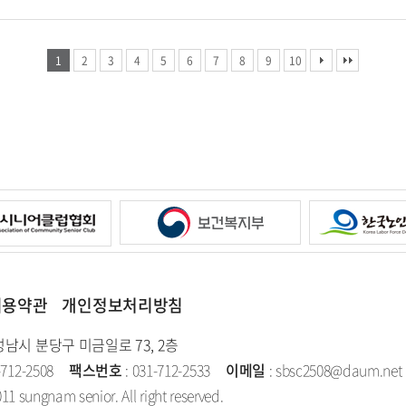
1
2
3
4
5
6
7
8
9
10
이용약관
개인정보처리방침
성남시 분당구 미금일로 73, 2층
-712-2508
팩스번호
: 031-712-2533
이메일
: sbsc2508@daum.net
11 sungnam senior. All right reserved.